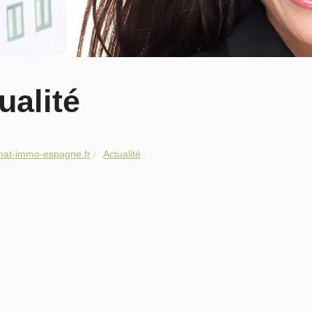
ualité
hat-immo-espagne.fr
Actualité