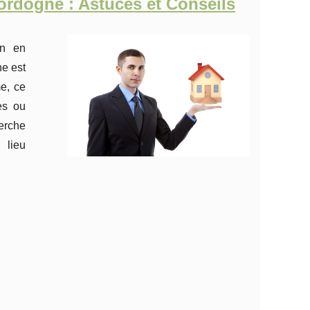
Dordogne : Astuces et Conseils
in en
e est
e, ce
es ou
herche
 lieu