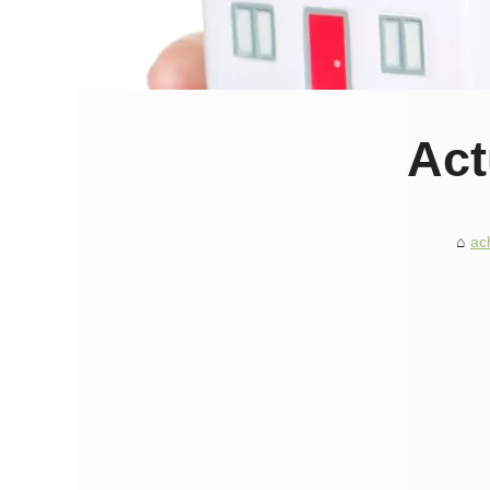
Act
ac